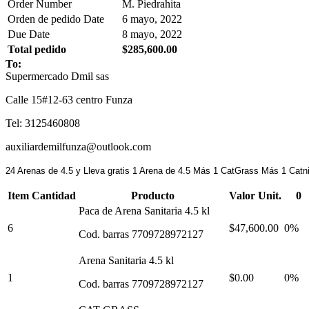
Order Number
M. Piedrahita
Orden de pedido Date
6 mayo, 2022
Due Date
8 mayo, 2022
Total pedido
$285,600.00
To:
Supermercado Dmil sas
Calle 15#12-63 centro Funza
Tel: 3125460808
auxiliardemilfunza@outlook.com
24 Arenas de 4.5 y Lleva gratis 1 Arena de 4.5 Más 1 CatGrass Más 1 Catn
Item Cantidad
Producto
Valor Unit.
0
Paca de Arena Sanitaria 4.5 kl
6
$47,600.00
0%
Cod. barras 7709728972127
Arena Sanitaria 4.5 kl
1
$0.00
0%
Cod. barras 7709728972127