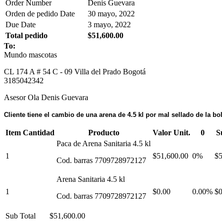
Order Number
Denis Guevara
Orden de pedido Date
30 mayo, 2022
Due Date
3 mayo, 2022
Total pedido
$51,600.00
To:
Mundo mascotas
CL 174 A # 54 C - 09 Villa del Prado Bogotá
3185042342
Asesor Ola Denis Guevara
Cliente tiene el cambio de una arena de 4.5 kl por mal sellado de la b
Item Cantidad
Producto
Valor Unit.
0
S
Paca de Arena Sanitaria 4.5 kl
1
$51,600.00
0%
$5
Cod. barras 7709728972127
Arena Sanitaria 4.5 kl
1
$0.00
0.00%
$0
Cod. barras 7709728972127
Sub Total
$51,600.00