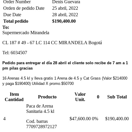
Order Number
Denis Guevara
Orden de pedido Date
25 abril, 2022
Due Date
28 abril, 2022
Total pedido
$190,400.00
To:
Supermercado Mirandela
CL 187 # 49 - 67 LC 114 CC MIRANDELA Bogotá
Tel: 6034507
Pedido para entregar el día 28 abril el cliente solo recibe de 7 am a 1
pm pilas gracias
16 Arenas 4.5 kl y lleva gratis 1 Arena de 4.5 y Cat Grass (Valor $214000
y paga $190400) Utilidad X promo.$50700
Item
Valor
Producto
0
Sub Total
Cantidad
Unit.
Paca de Arena
Sanitaria 4.5 kl
4
$47,600.00
0%
$190,400.00
Cod. barras
7709728972127