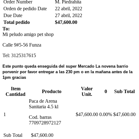
Order Number
M. Piedrahita
Orden de pedido Date
22 abril, 2022
Due Date
27 abril, 2022
Total pedido
$47,600.00
To:
Mi peludo amigo pet shop
Calle 9#5-56 Funza
Tel: 3125317615
Este punto queda enseguida del super Mercado La novena barrio
porvenir por favor entregar a las 230 pm o en la mañana antes de la
1pm gracias
Item
Valor
Producto
0
Sub Total
Cantidad
Unit.
Paca de Arena
Sanitaria 4.5 kl
1
$47,600.00
0.00%
$47,600.00
Cod. barras
7709728972127
Sub Total
$47,600.00