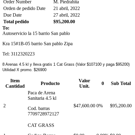
Order Number
M. Piedrahita
Orden de pedido Date
21 abril, 2022
Due Date
27 abril, 2022
Total pedido
$95,200.00
To:
Autoservicio la 15 barrio San pablo
Kra 15#1B-05 barrio San pablo Zipa
Tel: 3112320223
8 Arenas 4.5 kl y lleva gratis 1 Cat Grass (Valor $107100 y paga $95200)
Utilidad X promo. $26900
Item
Valor
Producto
0
Sub Total
Cantidad
Unit.
Paca de Arena
Sanitaria 4.5 kl
2
$47,600.00
0%
$95,200.00
Cod. barras
7709728972127
CAT GRASS