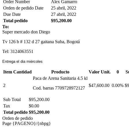
Order Number
Alex Gamarro
Orden de pedido Date
25 abril, 2022
Due Date
27 abril, 2022
Total pedido
$95,200.00
To:
Super mercado don Diego
Tv 126 b # 132 d 27 gaitana Suba, Bogotá
Tel: 3124063551
Entrega el dia miércoles
Item Cantidad
Producto
Valor Unit.
0
S
Paca de Arena Sanitaria 4.5 kl
2
$47,600.00
0.00%
$9
Cod. barras 7709728972127
Sub Total
$95,200.00
Tax
$0.00
Total pedido
$95,200.00
Orden de pedido
Page {PAGENO}/{nbpg}