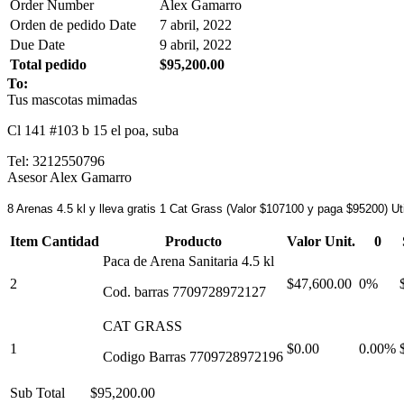
Order Number
Alex Gamarro
Orden de pedido Date
7 abril, 2022
Due Date
9 abril, 2022
Total pedido
$95,200.00
To:
Tus mascotas mimadas
Cl 141 #103 b 15 el poa, suba
Tel: 3212550796
Asesor Alex Gamarro
8 Arenas 4.5 kl y lleva gratis 1 Cat Grass (Valor $107100 y paga $95200) U
Item Cantidad
Producto
Valor Unit.
0
Paca de Arena Sanitaria 4.5 kl
2
$47,600.00
0%
Cod. barras 7709728972127
CAT GRASS
1
$0.00
0.00%
Codigo Barras 7709728972196
Sub Total
$95,200.00