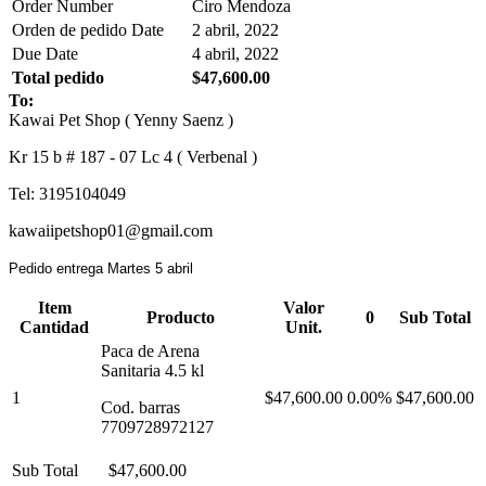
Order Number
Ciro Mendoza
Orden de pedido Date
2 abril, 2022
Due Date
4 abril, 2022
Total pedido
$47,600.00
To:
Kawai Pet Shop ( Yenny Saenz )
Kr 15 b # 187 - 07 Lc 4 ( Verbenal )
Tel: 3195104049
kawaiipetshop01@gmail.com
Pedido entrega Martes 5 abril
Item
Valor
Producto
0
Sub Total
Cantidad
Unit.
Paca de Arena
Sanitaria 4.5 kl
1
$47,600.00
0.00%
$47,600.00
Cod. barras
7709728972127
Sub Total
$47,600.00