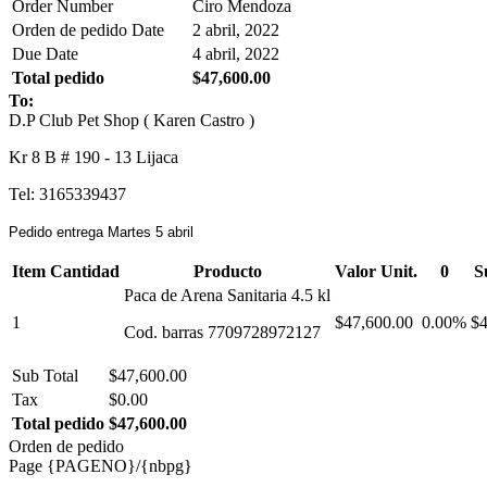
Order Number
Ciro Mendoza
Orden de pedido Date
2 abril, 2022
Due Date
4 abril, 2022
Total pedido
$47,600.00
To:
D.P Club Pet Shop ( Karen Castro )
Kr 8 B # 190 - 13 Lijaca
Tel: 3165339437
Pedido entrega Martes 5 abril
Item Cantidad
Producto
Valor Unit.
0
S
Paca de Arena Sanitaria 4.5 kl
1
$47,600.00
0.00%
$4
Cod. barras 7709728972127
Sub Total
$47,600.00
Tax
$0.00
Total pedido
$47,600.00
Orden de pedido
Page {PAGENO}/{nbpg}