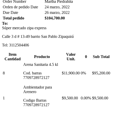
Order Number
Martha Piedrahita
Orden de pedido Date
24 marzo, 2022
Due Date
26 marzo, 2022
Total pedido
$104,700.00
To:
Súper mercado zipa express
Calle 3 d # 13-49 barrio San Pablo Zipaquirá
Tel: 3112504406
Item
Valor
Producto
0
Sub Total
Cantidad
Unit.
Arena Sanitaria 4.5 kl
8
Cod. barras
$11,900.00
0%
$95,200.00
7709728972127
Ambientador para
Arenero
1
$9,500.00
0.00%
$9,500.00
Codigo Barras
7709728972127