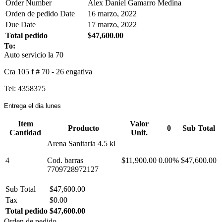
Order Number
Alex Daniel Gamarro Medina
Orden de pedido Date
16 marzo, 2022
Due Date
17 marzo, 2022
Total pedido
$47,600.00
To:
Auto servicio la 70
Cra 105 f # 70 - 26 engativa
Tel: 4358375
Entrega el dia lunes
Item
Valor
Producto
0
Sub Total
Cantidad
Unit.
Arena Sanitaria 4.5 kl
4
Cod. barras
$11,900.00
0.00%
$47,600.00
7709728972127
Sub Total
$47,600.00
Tax
$0.00
Total pedido
$47,600.00
Orden de pedido