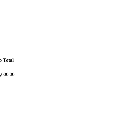
b Total
,600.00