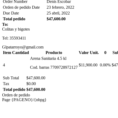
Order Number
Denis Escobar
Orden de pedido Date
23 febrero, 2022
Due Date
25 abril, 2022
Total pedido
$47,600.00
To:
Colitas y bigotes
Tel: 35593411
Glpatarroyo@gmail.com
Item Cantidad
Producto
Valor Unit.
0
Su
Arena Sanitaria 4.5 kl
4
$11,900.00
0.00%
$47
Cod. barras 7709728972127
Sub Total
$47,600.00
Tax
$0.00
Total pedido
$47,600.00
Orden de pedido
Page {PAGENO}/{nbpg}