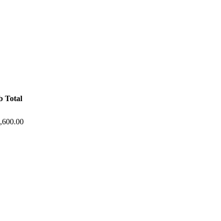
b Total
,600.00