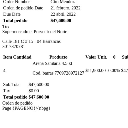
Order Number
Ciro Mendoza
Orden de pedido Date
21 febrero, 2022
Due Date
22 abril, 2022
Total pedido
$47,600.00
To:
Supermercado el Porvenir del Norte
Calle 181 C # 15 - 04 Barrancas
3017870781
Item Cantidad
Producto
Valor Unit.
0
Su
Arena Sanitaria 4.5 kl
4
$11,900.00
0.00%
$47
Cod. barras 7709728972127
Sub Total
$47,600.00
Tax
$0.00
Total pedido
$47,600.00
Orden de pedido
Page {PAGENO}/{nbpg}