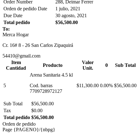
Order Number
288, Deimar Ferrer
Orden de pedido Date
1 julio, 2021
Due Date
30 agosto, 2021
Total pedido
$56,500.00
To:
Merca Hogar
Cr. 16# 8 - 26 San Carlos Zipaquirá
54410@gmail.com
Item
Valor
Producto
0
Sub Total
Cantidad
Unit.
Arena Sanitaria 4.5 kl
5
Cod. barras
$11,300.00
0.00%
$56,500.00
7709728972127
Sub Total
$56,500.00
Tax
$0.00
Total pedido
$56,500.00
Orden de pedido
Page {PAGENO}/{nbpg}