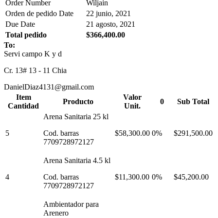
Order Number
Wiljain
Orden de pedido Date
22 junio, 2021
Due Date
21 agosto, 2021
Total pedido
$366,400.00
To:
Servi campo K y d
Cr. 13# 13 - 11 Chia
DanielDiaz4131@gmail.com
Item
Valor
Producto
0
Sub Total
Cantidad
Unit.
Arena Sanitaria 25 kl
5
Cod. barras
$58,300.00
0%
$291,500.00
7709728972127
Arena Sanitaria 4.5 kl
4
Cod. barras
$11,300.00
0%
$45,200.00
7709728972127
Ambientador para
Arenero