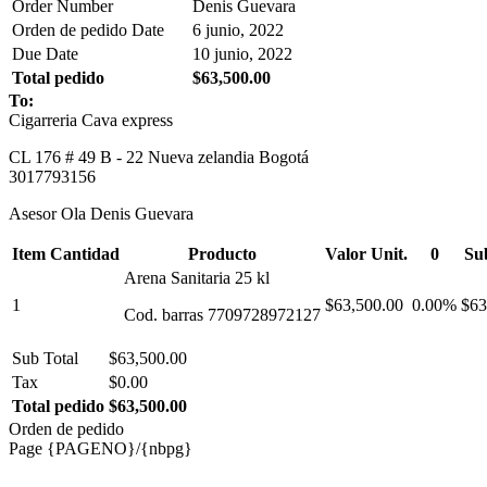
Order Number
Denis Guevara
Orden de pedido Date
6 junio, 2022
Due Date
10 junio, 2022
Total pedido
$63,500.00
To:
Cigarreria Cava express
CL 176 # 49 B - 22 Nueva zelandia Bogotá
3017793156
Asesor Ola Denis Guevara
Item Cantidad
Producto
Valor Unit.
0
Su
Arena Sanitaria 25 kl
1
$63,500.00
0.00%
$63
Cod. barras 7709728972127
Sub Total
$63,500.00
Tax
$0.00
Total pedido
$63,500.00
Orden de pedido
Page {PAGENO}/{nbpg}