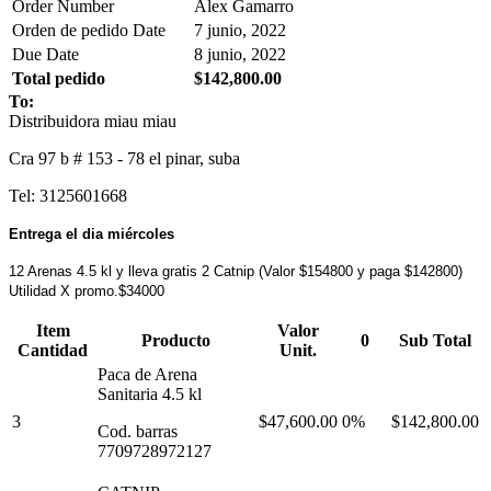
Order Number
Alex Gamarro
Orden de pedido Date
7 junio, 2022
Due Date
8 junio, 2022
Total pedido
$142,800.00
To:
Distribuidora miau miau
Cra 97 b # 153 - 78 el pinar, suba
Tel: 3125601668
Entrega el dia miércoles
12 Arenas 4.5 kl y lleva gratis 2 Catnip (Valor $154800 y paga $142800)
Utilidad X promo.$34000
Item
Valor
Producto
0
Sub Total
Cantidad
Unit.
Paca de Arena
Sanitaria 4.5 kl
3
$47,600.00
0%
$142,800.00
Cod. barras
7709728972127