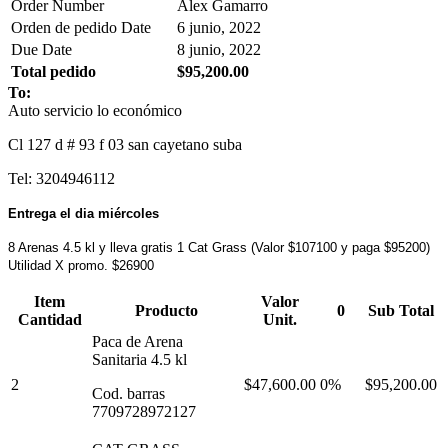
Order Number
Alex Gamarro
Orden de pedido Date
6 junio, 2022
Due Date
8 junio, 2022
Total pedido
$95,200.00
To:
Auto servicio lo económico
Cl 127 d # 93 f 03 san cayetano suba
Tel: 3204946112
Entrega el dia miércoles
8 Arenas 4.5 kl y lleva gratis 1 Cat Grass (Valor $107100 y paga $95200)
Utilidad X promo. $26900
Item
Valor
Producto
0
Sub Total
Cantidad
Unit.
Paca de Arena
Sanitaria 4.5 kl
2
$47,600.00
0%
$95,200.00
Cod. barras
7709728972127