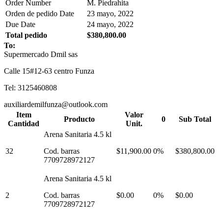
Order Number
M. Piedrahita
Orden de pedido Date
23 mayo, 2022
Due Date
24 mayo, 2022
Total pedido
$380,800.00
To:
Supermercado Dmil sas
Calle 15#12-63 centro Funza
Tel: 3125460808
auxiliardemilfunza@outlook.com
Item
Valor
Producto
0
Sub Total
Cantidad
Unit.
Arena Sanitaria 4.5 kl
32
Cod. barras
$11,900.00
0%
$380,800.00
7709728972127
Arena Sanitaria 4.5 kl
2
Cod. barras
$0.00
0%
$0.00
7709728972127