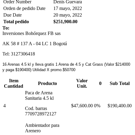
Order Number
Denis Guevara
Orden de pedido Date
17 mayo, 2022
Due Date
20 mayo, 2022
Total pedido
$251,900.00
To:
Inversiones Bohórquez FB sas
AK 58 # 137 A - 04 LC 1 Bogotá
Tel: 3127306418
16 Arenas 4.5 kl y lleva gratis 1 Arena de 4.5 y Cat Grass (Valor $214000
y paga $190400) Utilidad X promo.$50700
Item
Valor
Producto
0
Sub Total
Cantidad
Unit.
Paca de Arena
Sanitaria 4.5 kl
4
$47,600.00
0%
$190,400.00
Cod. barras
7709728972127
Ambientador para
Arenero