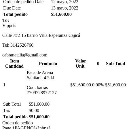
Orden de pedido Date
12 mayo, 2022
Due Date
13 mayo, 2022
Total pedido
$51,600.00
To:
Vippets
Calle 7#2-15 barrio Villa Esperanza Cajicá
Tel: 3142526760
cabranatalia@gmail.com
Item
Valor
Producto
0
Sub Total
Cantidad
Unit.
Paca de Arena
Sanitaria 4.5 kl
1
$51,600.00
0.00%
$51,600.00
Cod. barras
7709728972127
Sub Total
$51,600.00
Tax
$0.00
Total pedido
$51,600.00
Orden de pedido
Page {PAGENO}/{nbpg}