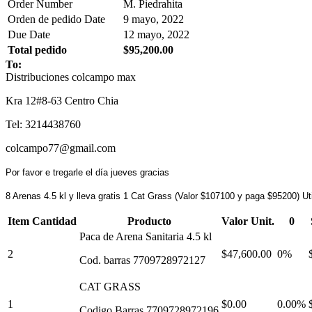
Order Number
M. Piedrahita
Orden de pedido Date
9 mayo, 2022
Due Date
12 mayo, 2022
Total pedido
$95,200.00
To:
Distribuciones colcampo max
Kra 12#8-63 Centro Chia
Tel: 3214438760
colcampo77@gmail.com
Por favor e tregarle el día jueves gracias
8 Arenas 4.5 kl y lleva gratis 1 Cat Grass (Valor $107100 y paga $95200) U
Item Cantidad
Producto
Valor Unit.
0
Paca de Arena Sanitaria 4.5 kl
2
$47,600.00
0%
Cod. barras 7709728972127
CAT GRASS
1
$0.00
0.00%
Codigo Barras 7709728972196