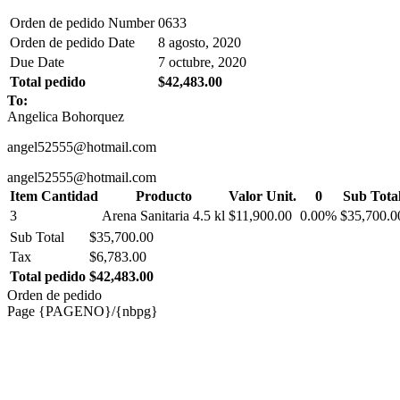
Orden de pedido Number
0633
Orden de pedido Date
8 agosto, 2020
Due Date
7 octubre, 2020
Total pedido
$42,483.00
To:
Angelica Bohorquez
angel52555@hotmail.com
angel52555@hotmail.com
Item Cantidad
Producto
Valor Unit.
0
Sub Tota
3
Arena Sanitaria 4.5 kl
$11,900.00
0.00%
$35,700.0
Sub Total
$35,700.00
Tax
$6,783.00
Total pedido
$42,483.00
Orden de pedido
Page {PAGENO}/{nbpg}