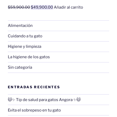
$
59,900.00
Original
$
49,900.00
Current
Añadir al carrito
price
price
was:
is:
Alimentación
$59,900.00.
$49,900.00.
Cuidando a tu gato
Higiene y limpieza
La higiene de los gatos
Sin categoría
ENTRADAS RECIENTES
🐱✨ Tip de salud para gatos Angora ✨🐱
Evita el sobrepeso en tu gato